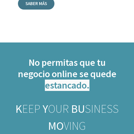
SABER MÁS
No permitas que tu
negocio online se quede
K
EEP
Y
OUR
BU
SINESS
MO
VING