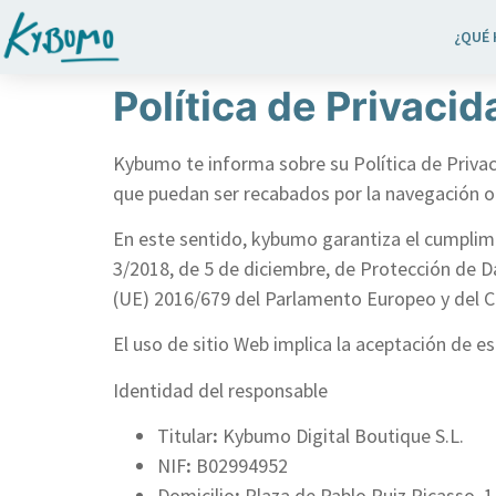
¿QUÉ
Política de Privacid
Kybumo te informa sobre su Política de Privaci
que puedan ser recabados por la navegación o 
En este sentido, kybumo garantiza el cumplimi
3/2018, de 5 de diciembre, de Protección de 
(UE) 2016/679 del Parlamento Europeo y del Con
El uso de sitio Web implica la aceptación de es
Identidad del responsable
Titular
:
Kybumo Digital Boutique S.L.
NIF
:
B02994952
Domicilio
:
Plaza de Pablo Ruiz Picasso, 1