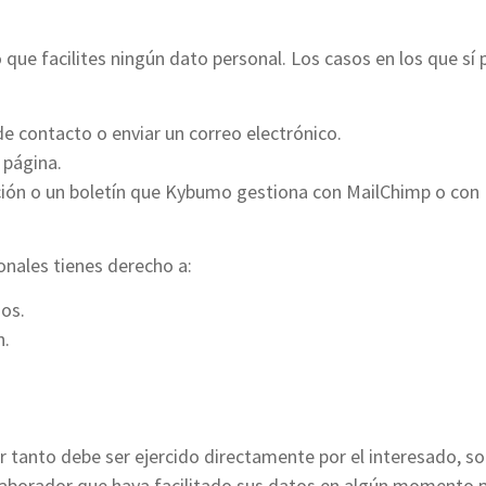
ue facilites ningún dato personal. Los casos en los que sí 
de contacto o enviar un correo electrónico.
 página.
ipción o un boletín que Kybumo gestiona con MailChimp o con
onales tienes derecho a:
dos.
n.
r tanto debe ser ejercido directamente por el interesado, sol
colaborador que haya facilitado sus datos en algún momento pu