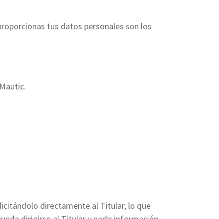
proporcionas tus datos personales son los
 Mautic.
icitándolo directamente al Titular, lo que
ede dirigirse al Titular y pedir información