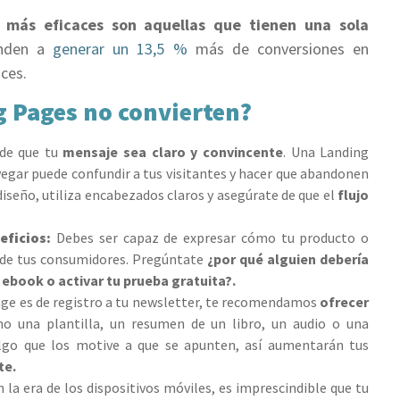
 más eficaces son aquellas que tienen una sola
enden a
generar un 13,5 %
más de conversiones en
aces.
g Pages no convierten?
de que tu
mensaje sea claro y convincente
. Una Landing
vegar puede confundir a tus visitantes y hacer que abandonen
 diseño, utiliza encabezados claros y asegúrate de que el
flujo
ficios:
Debes ser capaz de expresar cómo tu producto o
da de tus consumidores. Pregúntate
¿por qué alguien debería
u ebook o activar tu prueba gratuita?.
age es de registro a tu newsletter, te recomendamos
ofrecer
o una plantilla, un resumen de un libro, un audio o una
algo que los motive a que se apunten, así aumentarán tus
te.
En la era de los dispositivos móviles, es imprescindible que tu