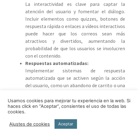
La interactividad es clave para captar la
atención del usuario y fomentar el diálogo.
Incluir elementos como quizzes, botones de
respuesta rápida o enlaces a vídeos interactivos
puede hacer que los correos sean más
atractivos y divertidos, aumentando la
probabilidad de que los usuarios se involucren
con el contenido.
Respuestas automatizadas:
Implementar sistemas de respuesta
automatizada que se activen según la acción
del usuario, como un abandono de carrito o una
consulta específica, permite a las marcas
mantener un flujo de comunicación constante.
Usamos cookies para mejorar tu experiencia en la web. Si
haces click en “Aceptar”, consientes el uso de todas las
Estas respuestas pueden ser personalizadas y
cookies.
oportunas, creando una sensación de atención
y cuidado hacia el cliente.
Ajustes de cookies
Aceptar
Ejemplos prácticos de